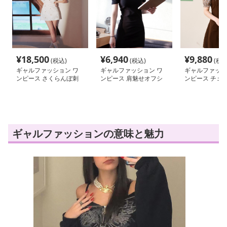
¥
18,500
¥
6,940
¥
9,880
(税込)
(税込)
(税込
ギャルファッション ワ
ギャルファッション ワ
ギャルファッシ
ンピース さくらんぼ刺
ンピース 肩魅せオフシ
ンピース チェ
繍オフショルワンピース
ョルミニワンピース
フ袖ジャンパー
ギャルファッションの意味と魅力