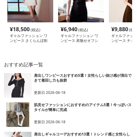
¥
18,500
¥
6,940
¥
9,880
(税込)
(税込)
(税込
ギャルファッション ワ
ギャルファッション ワ
ギャルファッシ
ンピース さくらんぼ刺
ンピース 肩魅せオフシ
ンピース チェ
繍オフショルワンピース
ョルミニワンピース
フ袖ジャンパー
おすすめ記事一覧
肩出しワンピースおすすめ5選！女性らしい抜け感が演出で
きて着回し力も抜群
更新日
2026-06-18
肌見せファッションにおすすめのアイテム5選！今っぽいス
タイルが簡単に完成
更新日
2026-06-18
肩出しギャルコーデおすすめ13選！トレンド感と女性らし