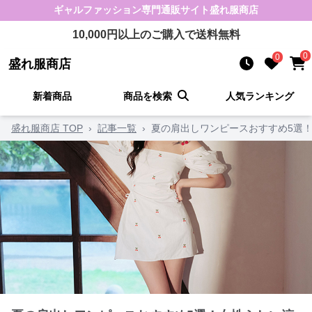
ギャルファッション
専門通販サイト
盛れ服商店
10,000
円以上のご購入で送料無料
0
0
盛れ服商店
新着商品
商品を検索
人気ランキング
盛れ服商店 TOP
›
記事一覧
›
夏の肩出しワンピースおすすめ5選