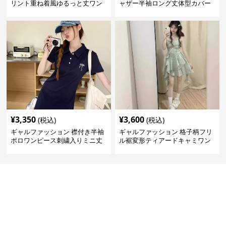
リント重ね着風ゆるっと丈ワン
ャザー半袖ロング丈体型カバー
ピース
ワンピース
¥
3,350
¥
3,600
(税込)
(税込)
ギャルファッション 襟付き半袖
ギャルファッション 格子柄フリ
ポロワンピース刺繍入りミニ丈
ル裾変形ティアードキャミワン
ピース