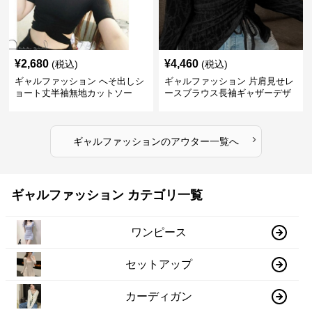
¥
2,680
¥
4,460
(税込)
(税込)
ギャルファッション へそ出しシ
ギャルファッション 片肩見せレ
ョート丈半袖無地カットソー
ースブラウス長袖ギャザーデザ
イン
›
ギャルファッション
の
アウター
一覧へ
ギャルファッション カテゴリ一覧
ワンピース
セットアップ
カーディガン