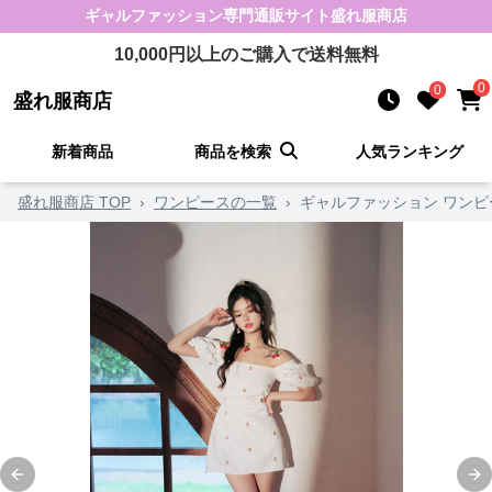
ギャルファッション
専門通販サイト
盛れ服商店
10,000
円以上のご購入で送料無料
0
0
盛れ服商店
新着商品
商品を検索
人気ランキング
盛れ服商店 TOP
›
ワンピースの一覧
›
ギャルファッション ワンピ
Previous slide
Ne