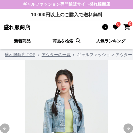
ギャルファッション
専門通販サイト
盛れ服商店
10,000
円以上のご購入で送料無料
0
0
盛れ服商店
新着商品
商品を検索
人気ランキング
盛れ服商店 TOP
›
アウターの一覧
›
ギャルファッション アウター
Previous slide
Ne