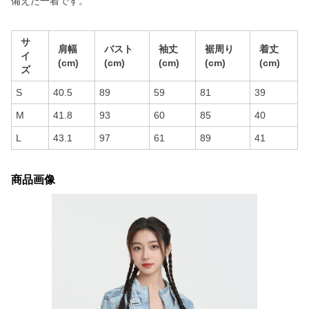
備えた一着です。
サ
肩幅
バスト
袖丈
裾周り
着丈
イ
(cm)
(cm)
(cm)
(cm)
(cm)
ズ
S
40.5
89
59
81
39
M
41.8
93
60
85
40
L
43.1
97
61
89
41
商品画像