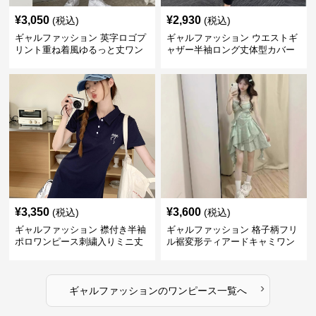
¥
3,050
¥
2,930
(税込)
(税込)
ギャルファッション 英字ロゴプ
ギャルファッション ウエストギ
リント重ね着風ゆるっと丈ワン
ャザー半袖ロング丈体型カバー
ピース
ワンピース
¥
3,350
¥
3,600
(税込)
(税込)
ギャルファッション 襟付き半袖
ギャルファッション 格子柄フリ
ポロワンピース刺繍入りミニ丈
ル裾変形ティアードキャミワン
ピース
›
ギャルファッション
の
ワンピース
一覧へ