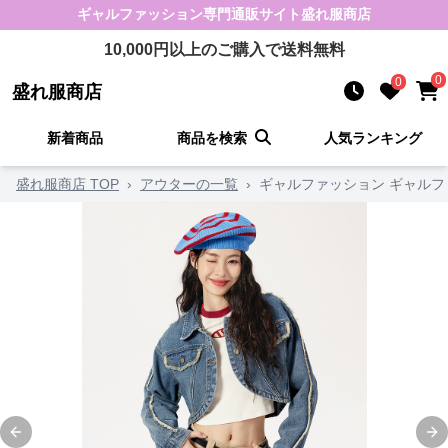
ギャルファッション
専門通販サイト
盛れ服商店
10,000
円以上のご購入で送料無料
0
0
盛れ服商店
新着商品
商品を検索
人気ランキング
盛れ服商店 TOP
›
アウターの一覧
›
ギャルファッション ギャルフ
Previous slide
Ne