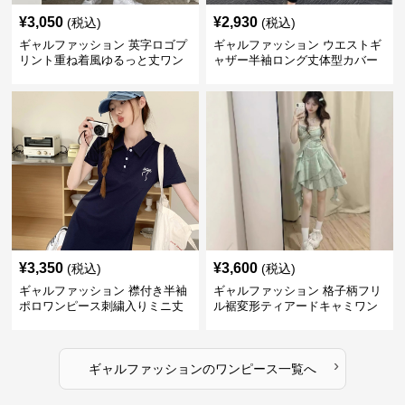
¥
3,050
¥
2,930
(税込)
(税込)
ギャルファッション 英字ロゴプ
ギャルファッション ウエストギ
リント重ね着風ゆるっと丈ワン
ャザー半袖ロング丈体型カバー
ピース
ワンピース
¥
3,350
¥
3,600
(税込)
(税込)
ギャルファッション 襟付き半袖
ギャルファッション 格子柄フリ
ポロワンピース刺繍入りミニ丈
ル裾変形ティアードキャミワン
ピース
›
ギャルファッション
の
ワンピース
一覧へ