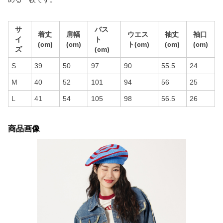
サ
バス
着丈
肩幅
ウエス
袖丈
袖口
イ
ト
(cm)
(cm)
ト(cm)
(cm)
(cm)
ズ
(cm)
S
39
50
97
90
55.5
24
M
40
52
101
94
56
25
L
41
54
105
98
56.5
26
商品画像