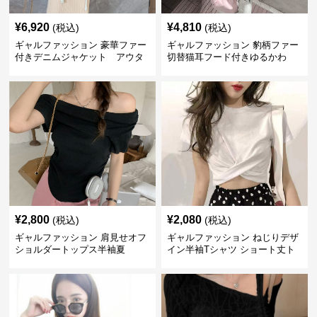
¥
6,920
¥
4,810
(税込)
(税込)
ギャルファッション 豪華ファー
ギャルファッション 豹柄ファー
付きデニムジャケット アウタ
切替猫耳フード付きゆるかわ
ー
アウター
¥
2,800
¥
2,080
(税込)
(税込)
ギャルファッション 肩見せオフ
ギャルファッション ねじりデザ
ショルダートップス半袖夏
イン半袖Tシャツ ショート丈ト
ップス