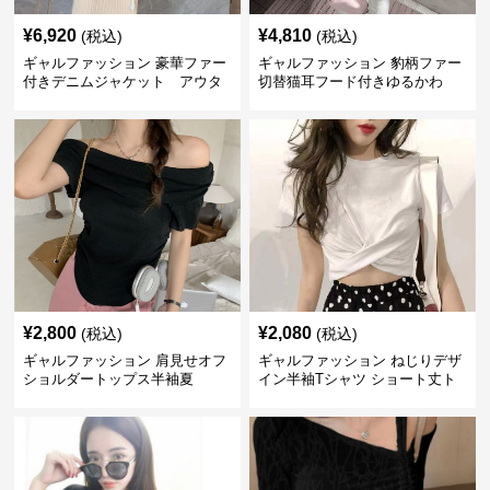
¥
6,920
¥
4,810
(税込)
(税込)
ギャルファッション 豪華ファー
ギャルファッション 豹柄ファー
付きデニムジャケット アウタ
切替猫耳フード付きゆるかわ
ー
アウター
¥
2,800
¥
2,080
(税込)
(税込)
ギャルファッション 肩見せオフ
ギャルファッション ねじりデザ
ショルダートップス半袖夏
イン半袖Tシャツ ショート丈ト
ップス