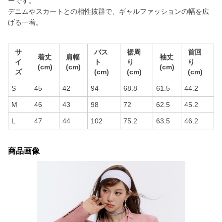
ーです。
デニムやスカートとの相性抜群で、ギャルファッションの幅を広
げる一着。
サ
バス
裾周
首回
着丈
肩幅
袖丈
イ
ト
り
り
(cm)
(cm)
(cm)
ズ
(cm)
(cm)
(cm)
S
45
42
94
68.8
61.5
44.2
M
46
43
98
72
62.5
45.2
L
47
44
102
75.2
63.5
46.2
商品画像