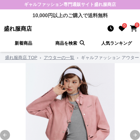
ギャルファッション
専門通販サイト
盛れ服商店
10,000
円以上のご購入で送料無料
0
0
盛れ服商店
新着商品
商品を検索
人気ランキング
盛れ服商店 TOP
›
アウターの一覧
›
ギャルファッション アウター
Previous slide
Ne