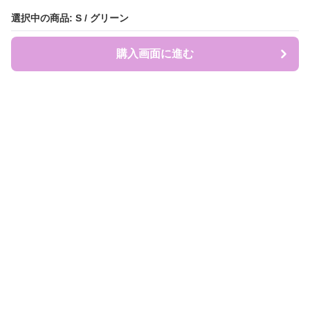
選択中の商品: S / グリーン
選択中の商品: S / グリーン
購入画面に進む
購入画面に進む
盛れ服商店
について
会社概要
利用規約