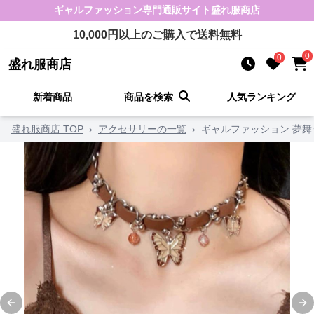
ギャルファッション
専門通販サイト
盛れ服商店
10,000
円以上のご購入で送料無料
0
0
盛れ服商店
新着商品
商品を検索
人気ランキング
盛れ服商店 TOP
›
アクセサリーの一覧
›
ギャルファッション 夢
Previous slide
Ne