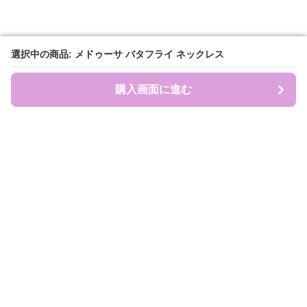
選択中の商品: メドゥーサ バタフライ ネックレス
選択中の商品: メドゥーサ バタフライ ネックレス
購入画面に進む
購入画面に進む
盛れ服商店
について
会社概要