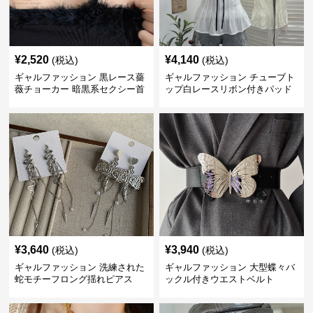
¥
2,520
¥
4,140
(税込)
(税込)
ギャルファッション 黒レース薔
ギャルファッション チューブト
薇チョーカー 暗黒系セクシー首
ップ白レースリボン付きパッド
飾り
入り
¥
3,640
¥
3,940
(税込)
(税込)
ギャルファッション 洗練された
ギャルファッション 大型蝶々バ
蛇モチーフロング揺れピアス
ックル付きウエストベルト