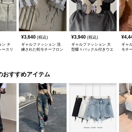
¥
3,640
¥
3,940
¥
4,4
(税込)
(税込)
ン チ
ギャルファッション 洗
ギャルファッション 大
ギャ
レースリ
練された蛇モチーフロン
型蝶々バックル付きウエ
モチ
入り
グ揺れピアス
ストベルト
ーン 
のおすすめアイテム