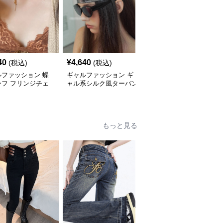
40
¥
4,640
¥
3,870
(税込)
(税込)
(税込)
ルファッション 蝶
ギャルファッション ギ
ギャルファッション 十
ーフ フリンジチェ
ャル系シルク風ターバン
字架デザイン チューブ
ネックレス
多機能ヘアバンド
トップ レディース
もっと見る