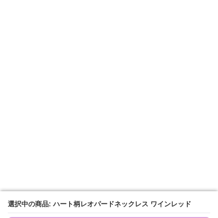
選択中の商品: ハート柄レオパードネックレス ワインレッド
選択中の商品: ハート柄レオパードネックレス ワインレッド