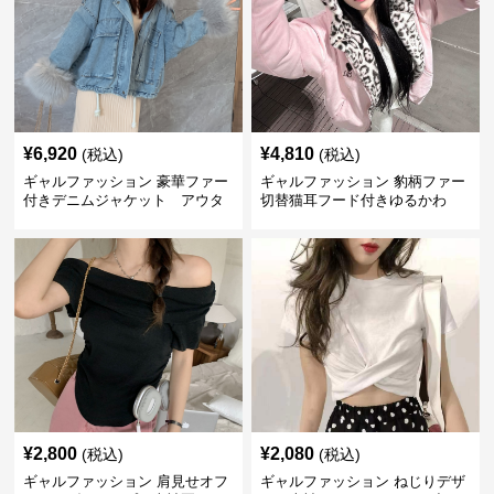
¥
6,920
¥
4,810
(税込)
(税込)
ギャルファッション 豪華ファー
ギャルファッション 豹柄ファー
付きデニムジャケット アウタ
切替猫耳フード付きゆるかわ
ー
アウター
¥
2,800
¥
2,080
(税込)
(税込)
ギャルファッション 肩見せオフ
ギャルファッション ねじりデザ