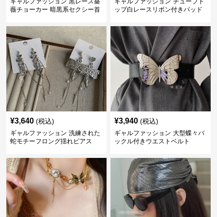
ギャルファッション 黒レース薔
ギャルファッション チューブト
薇チョーカー 暗黒系セクシー首
ップ白レースリボン付きパッド
飾り
入り
¥
3,640
¥
3,940
(税込)
(税込)
ギャルファッション 洗練された
ギャルファッション 大型蝶々バ
蛇モチーフロング揺れピアス
ックル付きウエストベルト