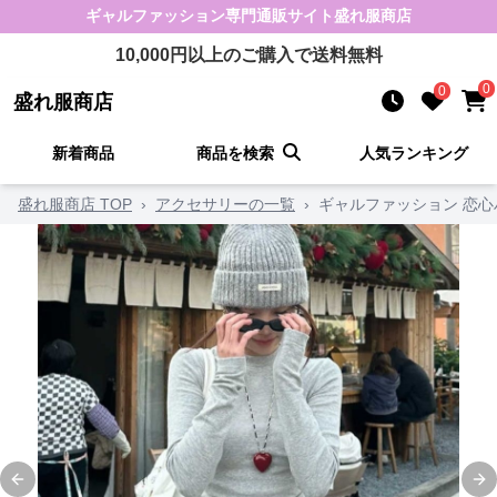
ギャルファッション
専門通販サイト
盛れ服商店
10,000
円以上のご購入で送料無料
0
0
盛れ服商店
新着商品
商品を検索
人気ランキング
盛れ服商店 TOP
›
アクセサリーの一覧
›
ギャルファッション 恋
Previous slide
Ne