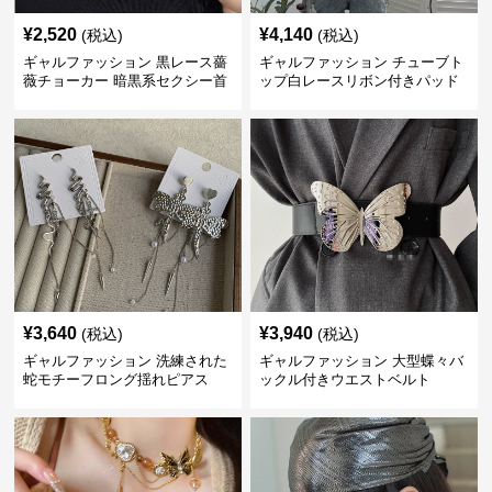
¥
2,520
¥
4,140
(税込)
(税込)
ギャルファッション 黒レース薔
ギャルファッション チューブト
薇チョーカー 暗黒系セクシー首
ップ白レースリボン付きパッド
飾り
入り
¥
3,640
¥
3,940
(税込)
(税込)
ギャルファッション 洗練された
ギャルファッション 大型蝶々バ
蛇モチーフロング揺れピアス
ックル付きウエストベルト