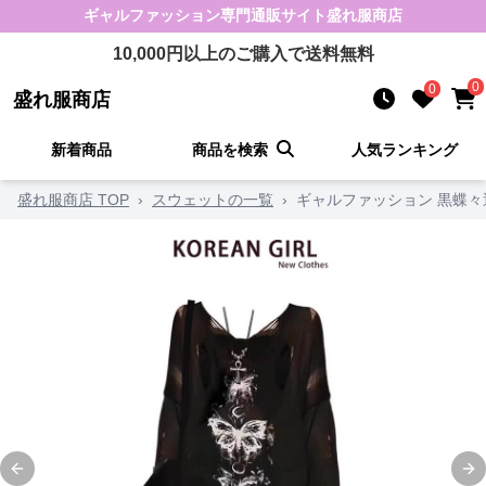
ギャルファッション
専門通販サイト
盛れ服商店
10,000
円以上のご購入で送料無料
0
0
盛れ服商店
新着商品
商品を検索
人気ランキング
盛れ服商店 TOP
›
スウェットの一覧
›
ギャルファッション 黒蝶
Previous slide
Ne