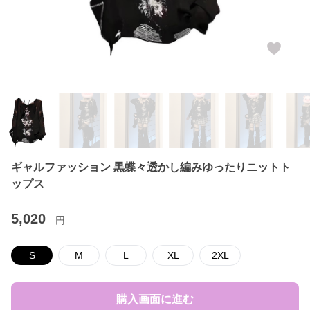
ギャルファッション 黒蝶々透かし編みゆったりニットト
ップス
5,020
円
S
M
L
XL
2XL
購入画面に進む