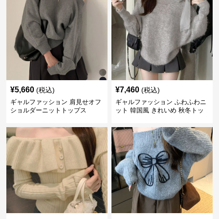
¥
5,660
¥
7,460
(税込)
(税込)
ギャルファッション 肩見せオフ
ギャルファッション ふわふわニ
ショルダーニットトップス
ット 韓国風 きれいめ 秋冬トッ
プス