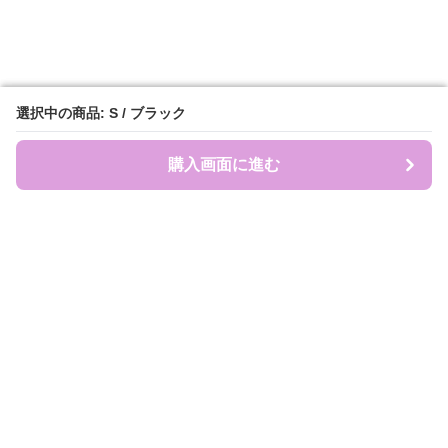
選択中の商品: S / ブラック
選択中の商品: S / ブラック
購入画面に進む
購入画面に進む
盛れ服商店
について