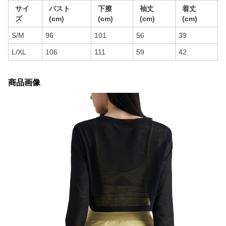
サイ
バスト
下擦
袖丈
着丈
ズ
(cm)
(cm)
(cm)
(cm)
S/M
96
101
56
39
L/XL
106
111
59
42
商品画像