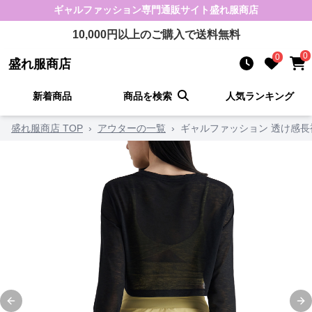
ギャルファッション
専門通販サイト
盛れ服商店
10,000
円以上のご購入で送料無料
0
0
盛れ服商店
新着商品
商品を検索
人気ランキング
盛れ服商店 TOP
›
アウターの一覧
›
ギャルファッション 透け感
Previous slide
Ne