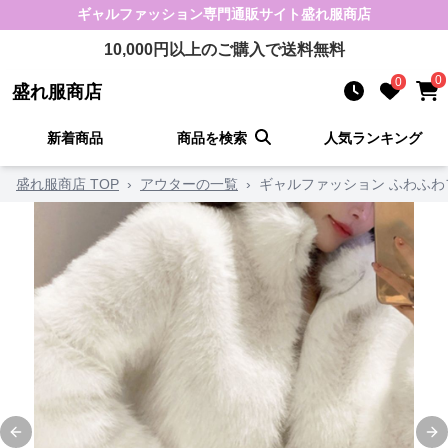
ギャルファッション
専門通販サイト
盛れ服商店
10,000
円以上のご購入で送料無料
0
0
盛れ服商店
新着商品
商品を検索
人気ランキング
盛れ服商店 TOP
›
アウターの一覧
›
ギャルファッション ふわふわ
Previous slide
Ne