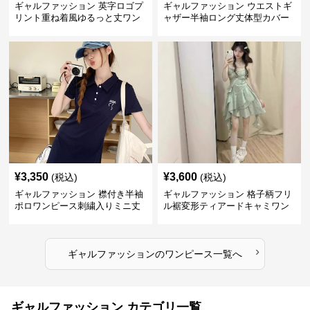
ギャルファッション 英字ロゴプ
ギャルファッション ウエストギ
リント重ね着風ゆるっと丈ワン
ャザー半袖ロング丈体型カバー
ピース
ワンピース
¥
3,350
¥
3,600
(税込)
(税込)
ギャルファッション 襟付き半袖
ギャルファッション 格子柄フリ
ポロワンピース刺繍入りミニ丈
ル裾変形ティアードキャミワン
ピース
›
ギャルファッション
の
ワンピース
一覧へ
ギャルファッション カテゴリ一覧