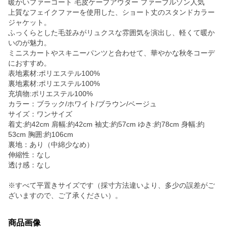
暖かいファーコート 毛皮ケープアウター ファーブルゾン人気
上質なフェイクファーを使用した、ショート丈のスタンドカラー
ジャケット。
ふっくらとした毛並みがリュクスな雰囲気を演出し、軽くて暖か
いのが魅力。
ミニスカートやスキニーパンツと合わせて、華やかな秋冬コーデ
におすすめ。
表地素材:ポリエステル100%
裏地素材:ポリエステル100%
充填物:ポリエステル100%
カラー：ブラック/ホワイト/ブラウン/ベージュ
サイズ：ワンサイズ
着丈:約42cm 肩幅:約42cm 袖丈:約57cm ゆき:約78cm 身幅:約
53cm 胸囲:約106cm
裏地：あり（中綿少なめ）
伸縮性：なし
透け感：なし
※すべて平置きサイズです（採寸方法違いより、多少の誤差がご
ざいますので、ご了承ください）。
商品画像