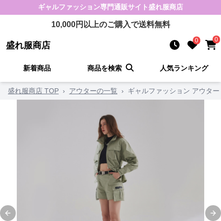
ギャルファッション
専門通販サイト
盛れ服商店
10,000
円以上のご購入で送料無料
0
0
盛れ服商店
新着商品
商品を検索
人気ランキング
盛れ服商店 TOP
›
アウターの一覧
›
ギャルファッション アウター
Previous slide
Ne