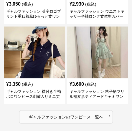
¥
3,050
¥
2,930
(税込)
(税込)
ギャルファッション 英字ロゴプ
ギャルファッション ウエストギ
リント重ね着風ゆるっと丈ワン
ャザー半袖ロング丈体型カバー
ピース
ワンピース
¥
3,350
¥
3,600
(税込)
(税込)
ギャルファッション 襟付き半袖
ギャルファッション 格子柄フリ
ポロワンピース刺繍入りミニ丈
ル裾変形ティアードキャミワン
ピース
›
ギャルファッション
の
ワンピース
一覧へ