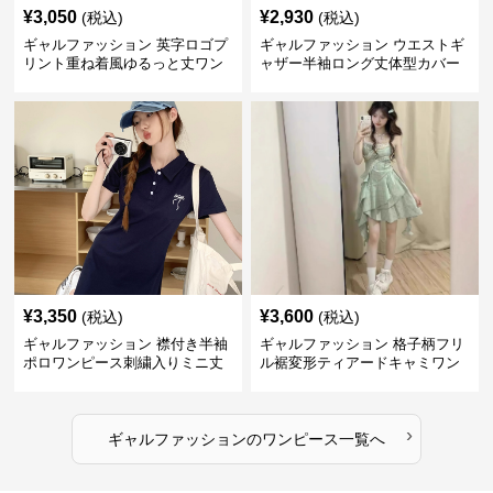
¥
3,050
¥
2,930
(税込)
(税込)
ギャルファッション 英字ロゴプ
ギャルファッション ウエストギ
リント重ね着風ゆるっと丈ワン
ャザー半袖ロング丈体型カバー
ピース
ワンピース
¥
3,350
¥
3,600
(税込)
(税込)
ギャルファッション 襟付き半袖
ギャルファッション 格子柄フリ
ポロワンピース刺繍入りミニ丈
ル裾変形ティアードキャミワン
ピース
›
ギャルファッション
の
ワンピース
一覧へ