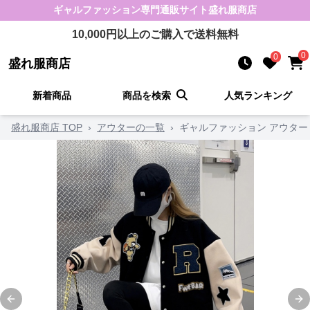
ギャルファッション
専門通販サイト
盛れ服商店
10,000
円以上のご購入で送料無料
0
0
盛れ服商店
新着商品
商品を検索
人気ランキング
盛れ服商店 TOP
›
アウターの一覧
›
ギャルファッション アウター
Previous slide
Ne