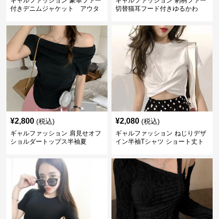
ギャルファッション 豪華ファー
ギャルファッション 豹柄ファー
付きデニムジャケット アウタ
切替猫耳フード付きゆるかわ
ー
アウター
¥
2,800
¥
2,080
(税込)
(税込)
ギャルファッション 肩見せオフ
ギャルファッション ねじりデザ
ショルダートップス半袖夏
イン半袖Tシャツ ショート丈ト
ップス