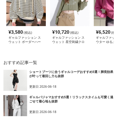
¥
3,580
¥
10,720
¥
6,520
(税込)
(税込)
(税込
ギャルファッション ス
ギャルファッション ス
ギャルファッシ
ウェット ボーダーハー
ウェット 星空刺繍クロ
ウター ゆるふ
フジップゆったりパーカ
ップドパーカー
プドパーカー
ー
おすすめ記事一覧
ショートブーツに合うギャルコーデおすすめ5選！脚長効果
が叶って着回し力も抜群
更新日
2026-06-18
ギャルパジャマおすすめ5選！リラックスタイムも可愛く過
ごせて着心地も抜群
更新日
2026-06-18