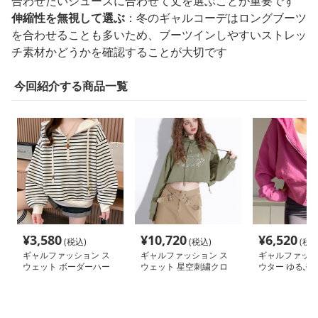
合わせたいシューズに合わせて丈を選ぶことが重要です
伸縮性を無視して選ぶ
：冬のギャルコーデはロングブーツ
を合わせることも多いため、ブーツインしやすいストレッ
チ素材かどうかを確認することが大切です
今回紹介する商品一覧
¥
3,580
¥
10,720
¥
6,520
(税込)
(税込)
(税込
ギャルファッション ス
ギャルファッション ス
ギャルファッシ
ウェット ボーダーハー
ウェット 星空刺繍クロ
ウター ゆるふ
フジップゆったりパーカ
ップドパーカー
プドパーカー
ー