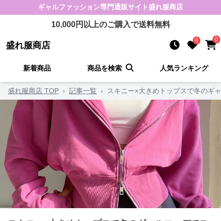
ギャルファッション
専門通販サイト
盛れ服商店
10,000
円以上のご購入で送料無料
0
0
盛れ服商店
新着商品
商品を検索
人気ランキング
盛れ服商店 TOP
›
記事一覧
›
スキニー×大きめトップスで冬のギ