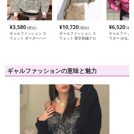
¥
3,580
¥
10,720
¥
6,520
(税込)
(税込)
(税込
ギャルファッション ス
ギャルファッション ス
ギャルファッシ
ウェット ボーダーハー
ウェット 星空刺繍クロ
ウター ゆるふ
フジップゆったりパーカ
ップドパーカー
プドパーカー
ー
ギャルファッションの意味と魅力