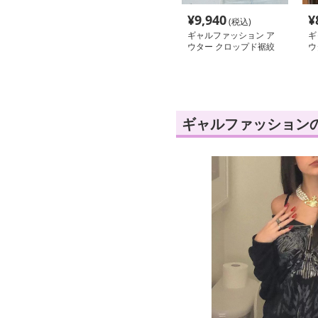
¥
9,940
¥
(税込)
ギャルファッション ア
ギ
ウター クロップド裾絞
ウ
りデニムジャケット
ジ
ギャルファッション