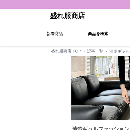
盛れ服商店
新着商品
商品を検索
盛れ服商店 TOP
›
記事一覧
›
清楚ギャル
清楚ギャルファッション