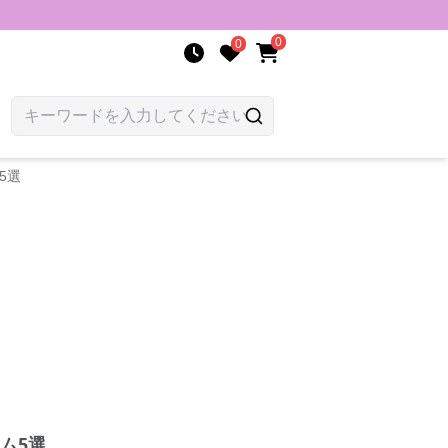
0
0
5選
ム5選