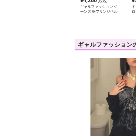
¥
4,260
¥
(税込)
ギャルファッション ジ
ギ
ーンズ 裾フリンジベル
ロ
ボトムデニム
ト
ギャルファッション