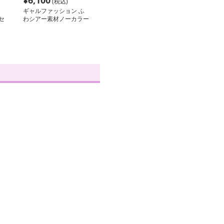
¥
6,100
(税込)
ギャルファッション ふ
セ
わシアー素材ノーカラー
ジャケット