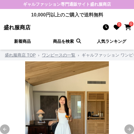
ギャルファッション
専門通販サイト
盛れ服商店
10,000
円以上のご購入で送料無料
0
0
盛れ服商店
新着商品
商品を検索
人気ランキング
盛れ服商店 TOP
›
ワンピースの一覧
›
ギャルファッション ワンピ
Previous slide
Ne