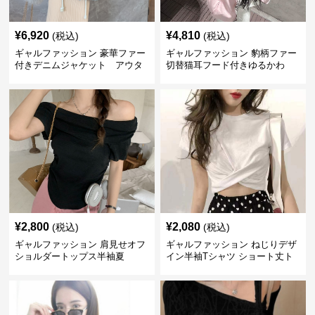
¥
6,920
¥
4,810
(税込)
(税込)
ギャルファッション 豪華ファー
ギャルファッション 豹柄ファー
付きデニムジャケット アウタ
切替猫耳フード付きゆるかわ
ー
アウター
¥
2,800
¥
2,080
(税込)
(税込)
ギャルファッション 肩見せオフ
ギャルファッション ねじりデザ
ショルダートップス半袖夏
イン半袖Tシャツ ショート丈ト
ップス