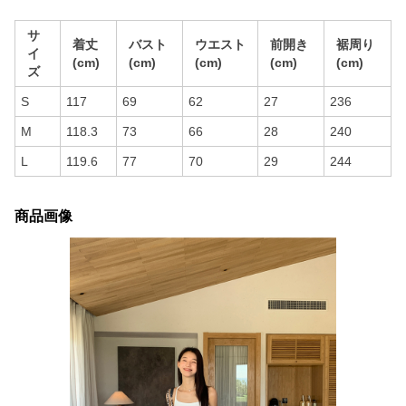
サ
着丈
バスト
ウエスト
前開き
裾周り
イ
(cm)
(cm)
(cm)
(cm)
(cm)
ズ
S
117
69
62
27
236
M
118.3
73
66
28
240
L
119.6
77
70
29
244
商品画像