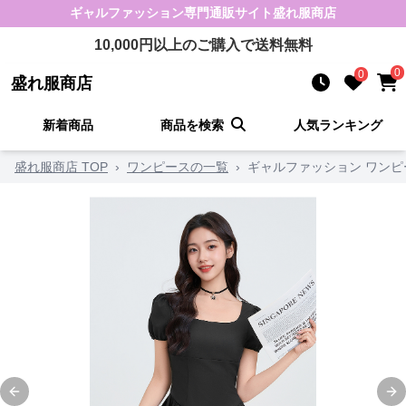
ギャルファッション
専門通販サイト
盛れ服商店
10,000
円以上のご購入で送料無料
0
0
盛れ服商店
新着商品
商品を検索
人気ランキング
盛れ服商店 TOP
›
ワンピースの一覧
›
ギャルファッション ワンピ
Previous slide
Ne