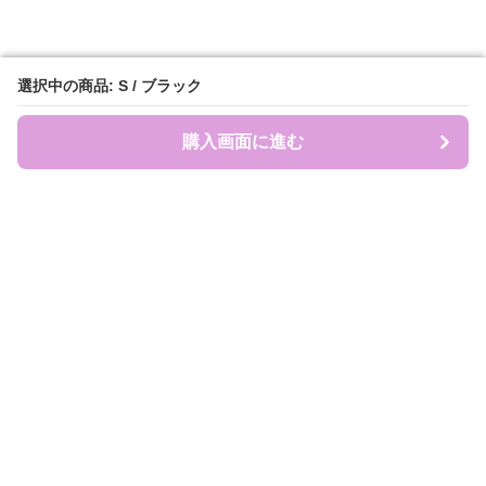
選択中の商品: S / ブラック
選択中の商品: S / ブラック
購入画面に進む
購入画面に進む
盛れ服商店
について
会社概要