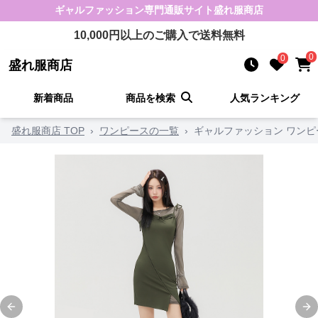
ギャルファッション
専門通販サイト
盛れ服商店
10,000
円以上のご購入で送料無料
0
0
盛れ服商店
新着商品
商品を検索
人気ランキング
盛れ服商店 TOP
›
ワンピースの一覧
›
ギャルファッション ワンピ
Previous slide
Ne