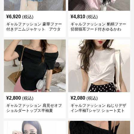
¥
6,920
¥
4,810
(税込)
(税込)
ギャルファッション 豪華ファー
ギャルファッション 豹柄ファー
付きデニムジャケット アウタ
切替猫耳フード付きゆるかわ
ー
アウター
¥
2,800
¥
2,080
(税込)
(税込)
ギャルファッション 肩見せオフ
ギャルファッション ねじりデザ
ショルダートップス半袖夏
イン半袖Tシャツ ショート丈ト
ップス