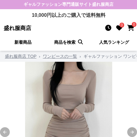
ギャルファッション
専門通販サイト
盛れ服商店
10,000
円以上のご購入で送料無料
0
0
盛れ服商店
新着商品
商品を検索
人気ランキング
盛れ服商店 TOP
›
ワンピースの一覧
›
ギャルファッション ワンピ
Previous slide
Ne