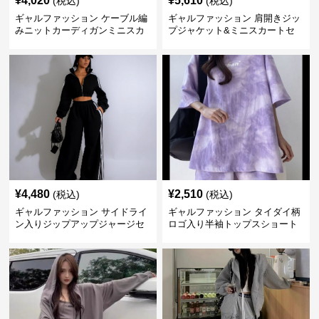
¥
4,020
¥
5,610
(税込)
(税込)
ギャルファッション ケーブル編
ギャルファッション 肩開きジッ
みニットカーディガンミニスカ
プジャケット&ミニスカートセ
ートセットアップ
ットアップ
¥
4,480
¥
2,510
(税込)
(税込)
ギャルファッション サイドライ
ギャルファッション タイダイ柄
ン入りジップアップジャージセ
ロゴ入り半袖トップスショート
ットアップ
パンツ上下セット