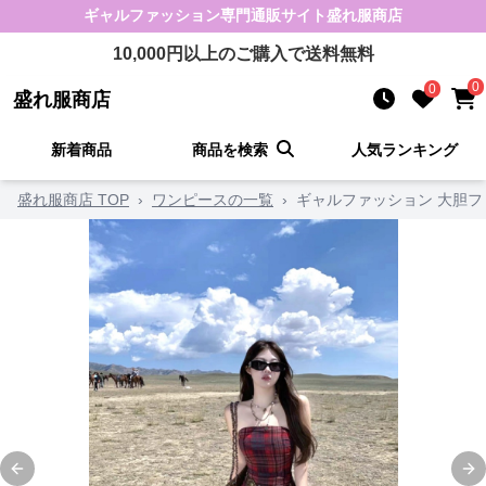
ギャルファッション
専門通販サイト
盛れ服商店
10,000
円以上のご購入で送料無料
0
0
盛れ服商店
新着商品
商品を検索
人気ランキング
盛れ服商店 TOP
›
ワンピースの一覧
›
ギャルファッション 大胆
Previous slide
Ne