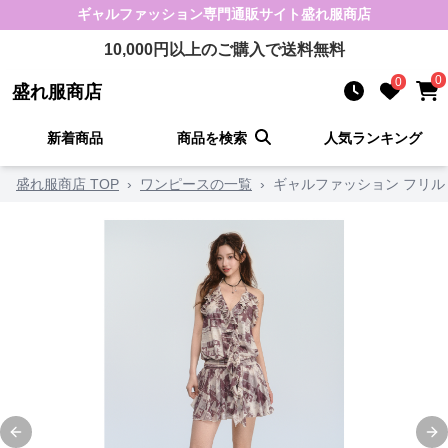
ギャルファッション
専門通販サイト
盛れ服商店
10,000
円以上のご購入で送料無料
0
0
盛れ服商店
新着商品
商品を検索
人気ランキング
盛れ服商店 TOP
›
ワンピースの一覧
›
ギャルファッション フリ
Previous slide
Ne