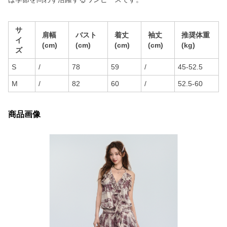
サ
肩幅
バスト
着丈
袖丈
推奨体重
イ
(cm)
(cm)
(cm)
(cm)
(kg)
ズ
S
/
78
59
/
45-52.5
M
/
82
60
/
52.5-60
商品画像