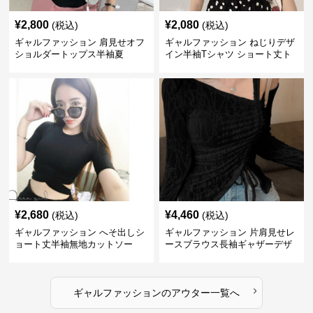
¥
2,800
¥
2,080
(税込)
(税込)
ギャルファッション 肩見せオフ
ギャルファッション ねじりデザ
ショルダートップス半袖夏
イン半袖Tシャツ ショート丈ト
ップス
¥
2,680
¥
4,460
(税込)
(税込)
ギャルファッション へそ出しシ
ギャルファッション 片肩見せレ
ョート丈半袖無地カットソー
ースブラウス長袖ギャザーデザ
イン
›
ギャルファッション
の
アウター
一覧へ