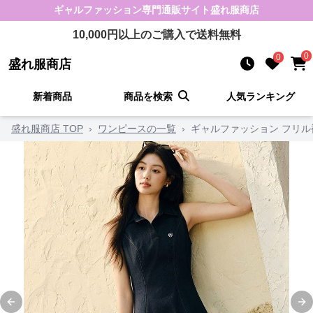
ギャルファッション
専門通販サイト
盛れ服商店
10,000
円以上のご購入で送料無料
0
0
盛れ服商店
新着商品
商品を検索
人気ランキング
盛れ服商店 TOP
›
ワンピースの一覧
›
ギャルファッション フリ
Previous slide
Ne