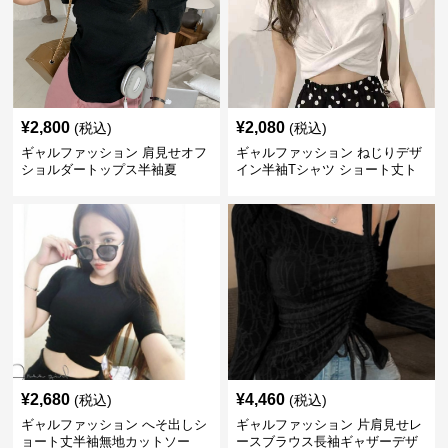
¥
2,800
¥
2,080
(税込)
(税込)
ギャルファッション 肩見せオフ
ギャルファッション ねじりデザ
ショルダートップス半袖夏
イン半袖Tシャツ ショート丈ト
ップス
¥
2,680
¥
4,460
(税込)
(税込)
ギャルファッション へそ出しシ
ギャルファッション 片肩見せレ
ョート丈半袖無地カットソー
ースブラウス長袖ギャザーデザ