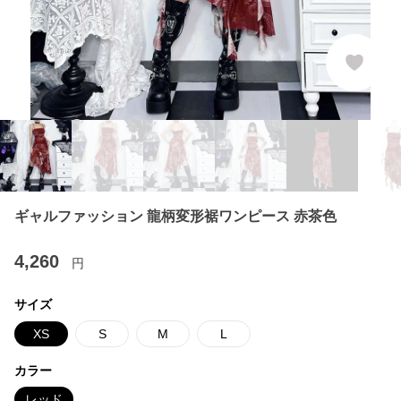
ギャルファッション 龍柄変形裾ワンピース 赤茶色
4,260
円
サイズ
XS
S
M
L
カラー
レッド