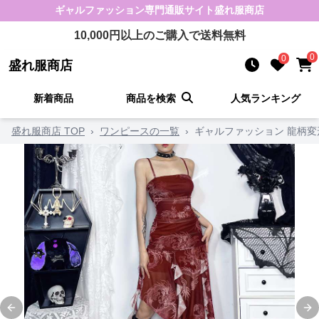
ギャルファッション
専門通販サイト
盛れ服商店
10,000
円以上のご購入で送料無料
0
0
盛れ服商店
新着商品
商品を検索
人気ランキング
盛れ服商店 TOP
›
ワンピースの一覧
›
ギャルファッション 龍柄変
Previous slide
Ne