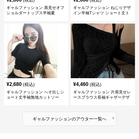
(税込)
(税込)
ギャルファッション 肩見せオフ
ギャルファッション ねじりデザ
ショルダートップス半袖夏
イン半袖Tシャツ ショート丈ト
ップス
¥
2,680
¥
4,460
(税込)
(税込)
ギャルファッション へそ出しシ
ギャルファッション 片肩見せレ
ョート丈半袖無地カットソー
ースブラウス長袖ギャザーデザ
イン
›
ギャルファッション
の
アウター
一覧へ