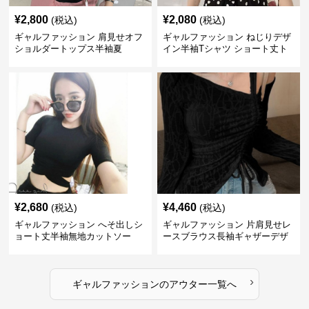
¥
2,800
¥
2,080
(税込)
(税込)
ギャルファッション 肩見せオフ
ギャルファッション ねじりデザ
ショルダートップス半袖夏
イン半袖Tシャツ ショート丈ト
ップス
¥
2,680
¥
4,460
(税込)
(税込)
ギャルファッション へそ出しシ
ギャルファッション 片肩見せレ
ョート丈半袖無地カットソー
ースブラウス長袖ギャザーデザ
イン
›
ギャルファッション
の
アウター
一覧へ