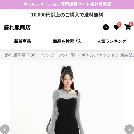
ギャルファッション
専門通販サイト
盛れ服商店
10,000
円以上のご購入で送料無料
0
0
盛れ服商店
新着商品
商品を検索
人気ランキング
盛れ服商店 TOP
›
ワンピースの一覧
›
ギャルファッション 編み
Previous slide
Ne