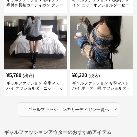
襟付き長袖カーディガン グレー
イン ニットオフショルダーセー
ター
¥
5,780
¥
6,320
(税込)
(税込)
ギャルファッション 今季マスト
ギャルファッション 今季マスト
バイ オフショルダーニットトッ
バイ ボーダー柄 オフショルダー
プス レディース
ニット
›
ギャルファッション
の
カーディガン
一覧へ
ギャルファッションアウターのおすすめアイテム