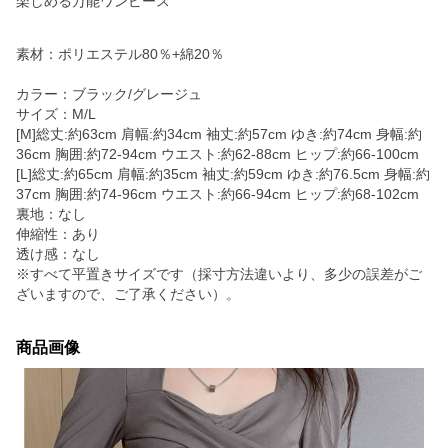
楽しめる万能ワンピース
素材：ポリエステル80％+綿20％
カラー：ブラック/グレージュ
サイズ：M/L
[M]総丈:約63cm 肩幅:約34cm 袖丈:約57cm ゆき:約74cm 身幅:約
36cm 胸囲:約72-94cm ウエスト:約62-88cm ヒップ:約66-100cm
[L]総丈:約65cm 肩幅:約35cm 袖丈:約59cm ゆき:約76.5cm 身幅:約
37cm 胸囲:約74-96cm ウエスト:約66-94cm ヒップ:約68-102cm
裏地：なし
伸縮性：あり
透け感：なし
※すべて平置きサイズです（採寸方法違いより、多少の誤差がご
ざいますので、ご了承ください）。
商品画像