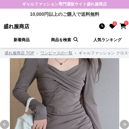
ギャルファッション
専門通販サイト
盛れ服商店
10,000
円以上のご購入で送料無料
0
0
盛れ服商店
新着商品
商品を検索
人気ランキング
盛れ服商店 TOP
›
ワンピースの一覧
›
ギャルファッション クロス
Previous slide
Ne