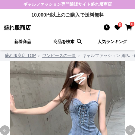
ギャルファッション
専門通販サイト
盛れ服商店
10,000
円以上のご購入で送料無料
0
0
盛れ服商店
新着商品
商品を検索
人気ランキング
盛れ服商店 TOP
›
ワンピースの一覧
›
ギャルファッション 編み
Previous slide
Ne