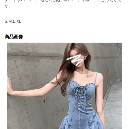
す。
S,M,L,XL
商品画像