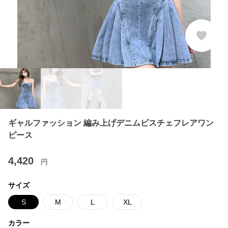
ギャルファッション 編み上げデニムビスチェフレアワン
ピース
4,420
円
サイズ
S
M
L
XL
カラー