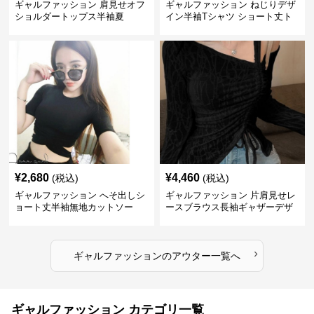
ギャルファッション 肩見せオフ
ギャルファッション ねじりデザ
ショルダートップス半袖夏
イン半袖Tシャツ ショート丈ト
ップス
¥
2,680
¥
4,460
(税込)
(税込)
ギャルファッション へそ出しシ
ギャルファッション 片肩見せレ
ョート丈半袖無地カットソー
ースブラウス長袖ギャザーデザ
イン
›
ギャルファッション
の
アウター
一覧へ
ギャルファッション カテゴリ一覧