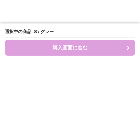
選択中の商品: S / グレー
選択中の商品: S / グレー
購入画面に進む
購入画面に進む
盛れ服商店
について