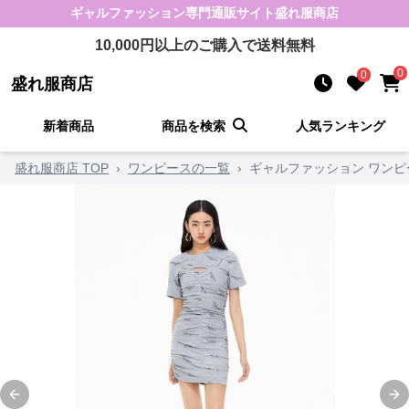
ギャルファッション
専門通販サイト
盛れ服商店
10,000
円以上のご購入で送料無料
0
0
盛れ服商店
新着商品
商品を検索
人気ランキング
盛れ服商店 TOP
›
ワンピースの一覧
›
ギャルファッション ワンピ
Previous slide
Ne