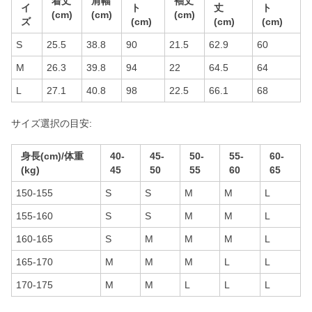
着丈
肩幅
袖丈
イ
ト
丈
ト
(cm)
(cm)
(cm)
ズ
(cm)
(cm)
(cm)
S
25.5
38.8
90
21.5
62.9
60
M
26.3
39.8
94
22
64.5
64
L
27.1
40.8
98
22.5
66.1
68
サイズ選択の目安:
身長(cm)/体重
40-
45-
50-
55-
60-
(kg)
45
50
55
60
65
150-155
S
S
M
M
L
155-160
S
S
M
M
L
160-165
S
M
M
M
L
165-170
M
M
M
L
L
170-175
M
M
L
L
L