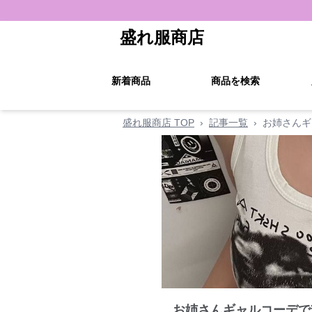
盛れ服商店
新着商品
商品を検索
盛れ服商店 TOP
›
記事一覧
›
お姉さんギ
お姉さんギャルコーデで