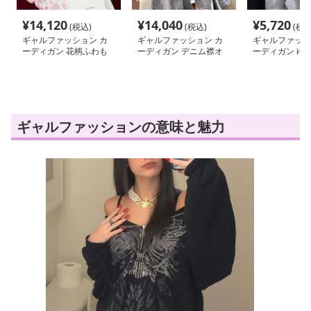
¥
14,120
¥
14,040
¥
5,720
(税込)
(税込)
(税込
ギャルファッション カ
ギャルファッション カ
ギャルファッシ
ーディガン 花柄ふわも
ーディガン デニム襟オ
ーディガン ゆ
こゆめかわカーディガン
ーバーサイズニットカー
ッフル編みポケ
ディガン
カーディガン
ギャルファッションの意味と魅力