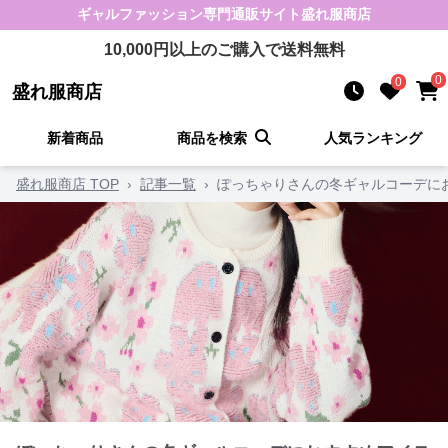
ギャルファッション
専門通販サイト
盛れ服商店
10,000
円以上のご購入で送料無料
0
0
盛れ服商店
新着商品
商品を検索
人気ランキング
盛れ服商店 TOP
›
記事一覧
›
ぽっちゃりさんの冬ギャルコーデにお