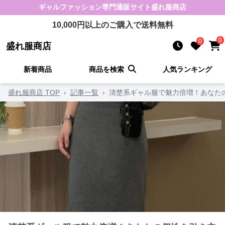
ギャルファッション
専門通販サイト
盛れ服商店
10,000
円以上のご購入で送料無料
0
0
盛れ服商店
新着商品
商品を検索
人気ランキング
盛れ服商店 TOP
›
記事一覧
›
清楚系ギャル服で魅力倍増！あなた