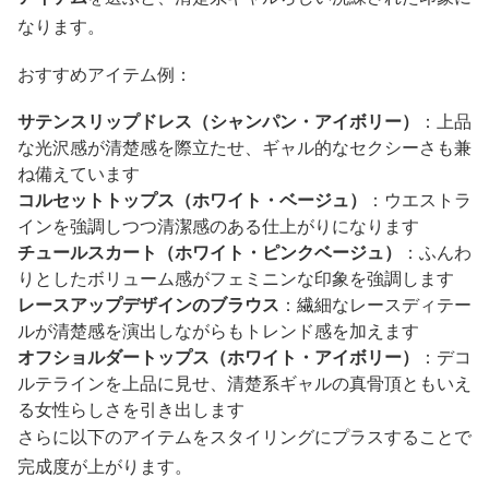
なります。
おすすめアイテム例：
サテンスリップドレス（シャンパン・アイボリー）
：上品
な光沢感が清楚感を際立たせ、ギャル的なセクシーさも兼
ね備えています
コルセットトップス（ホワイト・ベージュ）
：ウエストラ
インを強調しつつ清潔感のある仕上がりになります
チュールスカート（ホワイト・ピンクベージュ）
：ふんわ
りとしたボリューム感がフェミニンな印象を強調します
レースアップデザインのブラウス
：繊細なレースディテー
ルが清楚感を演出しながらもトレンド感を加えます
オフショルダートップス（ホワイト・アイボリー）
：デコ
ルテラインを上品に見せ、清楚系ギャルの真骨頂ともいえ
る女性らしさを引き出します
さらに以下のアイテムをスタイリングにプラスすることで
完成度が上がります。