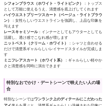
シフォンブラウス（ホワイト・ライトピンク）
：トップス
として万能に使えるうえ、清楚感を底上げしてくれます
ハイウエストプリーツスカート（ベージュ・ライトブラウ
ン）
：女性らしいウエストラインを強調し、上品な印象を
与えます
レースキャミソール
：インナーとしてもアウターとしても
活躍し、透け感でこなれ感が増します
ニットベスト（クリーム・ホワイト）
：シャツと合わせる
だけで清楚系ギャルらしいレイヤードスタイルが完成しま
す
ミニフレアスカート（ホワイト系）
：ギャルらしい軽やか
さと清楚感を同時に演出できます
特別なおでかけ・デートシーンで映えたい人の場
合
特別なシーンでは
ワンランク上のディテールにこだわった
アイテム
を選ぶと、清楚系ギャルらしい洗練された印象に