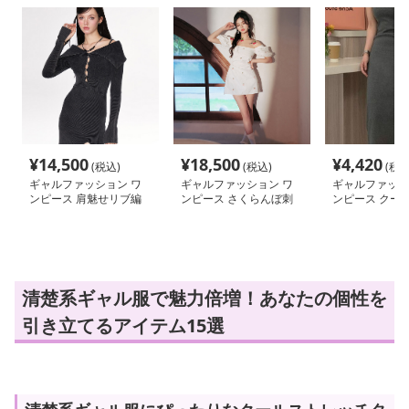
¥
14,500
¥
18,500
¥
4,420
(税込)
(税込)
(税込
ギャルファッション ワ
ギャルファッション ワ
ギャルファッシ
ンピース 肩魅せリブ編
ンピース さくらんぼ刺
ンピース クー
みセクシーワンピース
繍オフショルワンピース
ッチタンクマキ
ース
清楚系ギャル服で魅力倍増！あなたの個性を
引き立てるアイテム15選