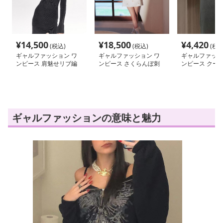
¥
14,500
¥
18,500
¥
4,420
(税込)
(税込)
(税込
ギャルファッション ワ
ギャルファッション ワ
ギャルファッシ
ンピース 肩魅せリブ編
ンピース さくらんぼ刺
ンピース クー
みセクシーワンピース
繍オフショルワンピース
ッチタンクマキ
ース
ギャルファッションの意味と魅力