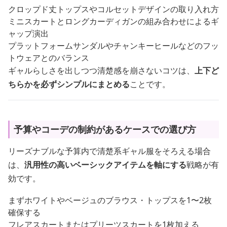
クロップド丈トップスやコルセットデザインの取り入れ方
ミニスカートとロングカーディガンの組み合わせによるギ
ャップ演出
プラットフォームサンダルやチャンキーヒールなどのフッ
トウェアとのバランス
ギャルらしさを出しつつ清楚感を崩さないコツは、
上下ど
ちらかを必ずシンプルにまとめる
ことです。
予算やコーデの制約があるケースでの選び方
リーズナブルな予算内で清楚系ギャル服をそろえる場合
は、
汎用性の高いベーシックアイテムを軸にする
戦略が有
効です。
まずホワイトやベージュのブラウス・トップスを1〜2枚
確保する
フレアスカートまたはプリーツスカートを1枚加える